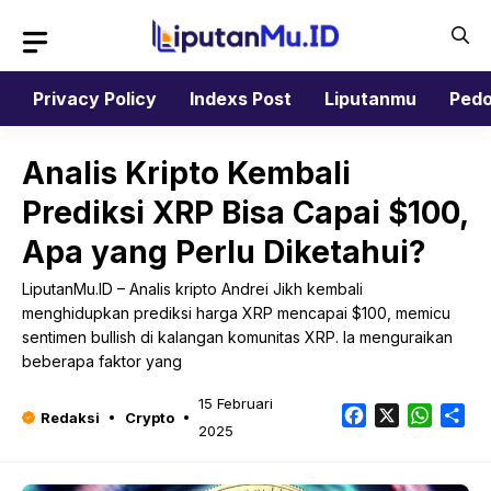
Langsung
ke
isi
Privacy Policy
Indexs Post
Liputanmu
Pedo
Analis Kripto Kembali
Prediksi XRP Bisa Capai $100,
Apa yang Perlu Diketahui?
LiputanMu.ID – Analis kripto Andrei Jikh kembali
menghidupkan prediksi harga XRP mencapai $100, memicu
sentimen bullish di kalangan komunitas XRP. Ia menguraikan
beberapa faktor yang
15 Februari
Facebook
X
Whats
Sh
Redaksi
Crypto
2025