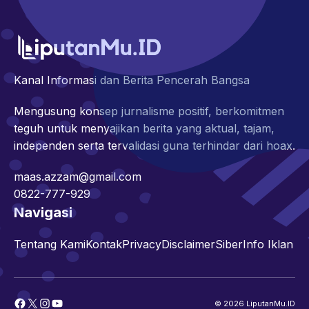
Kanal Informasi dan Berita Pencerah Bangsa
Mengusung konsep jurnalisme positif, berkomitmen
teguh untuk menyajikan berita yang aktual, tajam,
independen serta tervalidasi guna terhindar dari hoax.
maas.azzam@gmail.com
0822-777-929
Navigasi
Tentang Kami
Kontak
Privacy
Disclaimer
Siber
Info Iklan
Facebook
X
Instagram
YouTube
© 2026 LiputanMu.ID