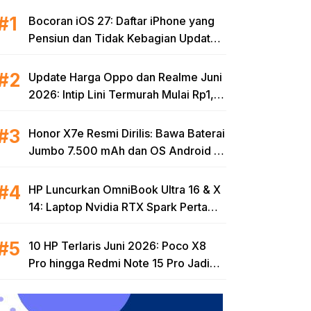
Bocoran iOS 27: Daftar iPhone yang
Pensiun dan Tidak Kebagian Update
Tahun Ini
Update Harga Oppo dan Realme Juni
2026: Intip Lini Termurah Mulai Rp1,8
Jutaan
Honor X7e Resmi Dirilis: Bawa Baterai
Jumbo 7.500 mAh dan OS Android 16
di Kelas Harga Terjangkau
HP Luncurkan OmniBook Ultra 16 & X
14: Laptop Nvidia RTX Spark Pertama
dan Tertipis di Dunia untuk Era AI
10 HP Terlaris Juni 2026: Poco X8
Pro hingga Redmi Note 15 Pro Jadi
Incaran, Ini Spek Lengkapnya