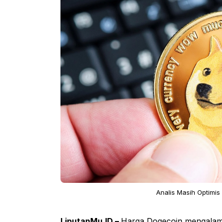
Analis Masih Optimi
LiputanMu.ID –
Harga Dogecoin mengalam