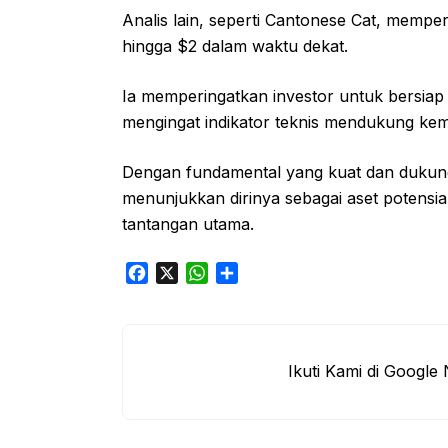
Analis lain, seperti Cantonese Cat, mempe
hingga $2 dalam waktu dekat.
Ia memperingatkan investor untuk bersiap
mengingat indikator teknis mendukung kem
Dengan fundamental yang kuat dan dukung
menunjukkan dirinya sebagai aset potensial 
tantangan utama.
F
X
W
S
a
h
h
c
a
a
e
t
r
b
s
e
Ikuti Kami di Google
o
A
o
p
k
p