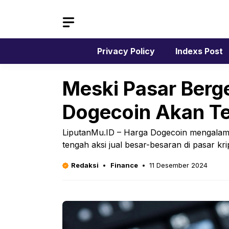
Langsung
ke
isi
Privacy Policy
Indexs Post
Meski Pasar Berge
Dogecoin Akan T
LiputanMu.ID – Harga Dogecoin mengalami
tengah aksi jual besar-besaran di pasar kr
Redaksi
Finance
11 Desember 2024