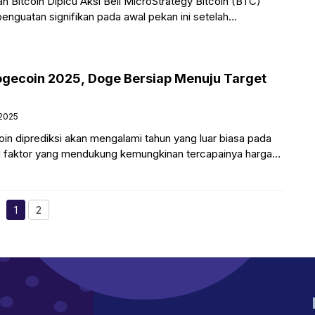
n Bitcoin Dipicu Aksi Beli MicroStrategy Bitcoin (BTC)
nguatan signifikan pada awal pekan ini setelah
kan strategi akuisisi besar-besaran. Perusahaan tersebut
ogecoin 2025, Doge Bersiap Menuju Target
 2025
in diprediksi akan mengalami tahun yang luar biasa pada
i faktor yang mendukung kemungkinan tercapainya harga
 mata uang
1
2
Halaman
Halaman