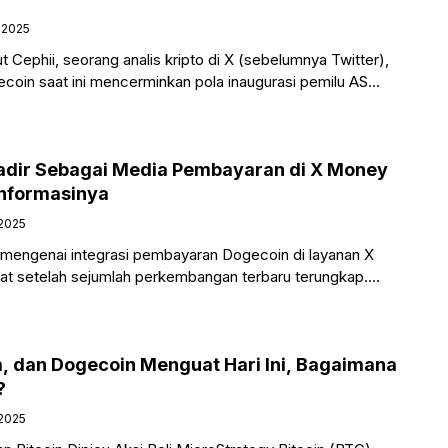
 2025
 Cephii, seorang analis kripto di X (sebelumnya Twitter),
coin saat ini mencerminkan pola inaugurasi pemilu AS
anggap
adir Sebagai Media Pembayaran di X Money
Informasinya
 2025
mengenai integrasi pembayaran Dogecoin di layanan X
t setelah sejumlah perkembangan terbaru terungkap.
bocoran kode yang mengindikasikan bahwa
m, dan Dogecoin Menguat Hari Ini, Bagaimana
?
 2025