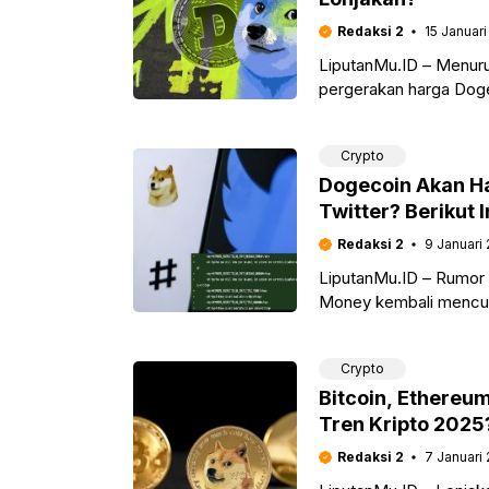
Redaksi 2
15 Januari
LiputanMu.ID – Menurut
pergerakan harga Doge
tahun 2021. Pola ini di
Crypto
Dogecoin Akan H
Twitter? Berikut 
Redaksi 2
9 Januari
LiputanMu.ID – Rumor 
Money kembali mencua
Salah satunya adalah 
Crypto
Bitcoin, Ethereu
Tren Kripto 2025
Redaksi 2
7 Januari