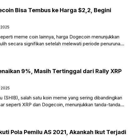
ecoin Bisa Tembus ke Harga $2,2, Begini
 2025
seperti meme coin lainnya, harga Dogecoin menunjukkan
lih secara signifikan setelah melewati periode penurunan
 Berdasarkan riwayat kinerja yang
enaikan 9%, Masih Tertinggal dari Rally XRP
i 2025
nu (SHIB), salah satu koin meme yang sering dibandingkan
sar seperti XRP dan Dogecoin, menunjukkan tanda-tanda
ikan. Hari
uti Pola Pemilu AS 2021, Akankah Ikut Terjadi