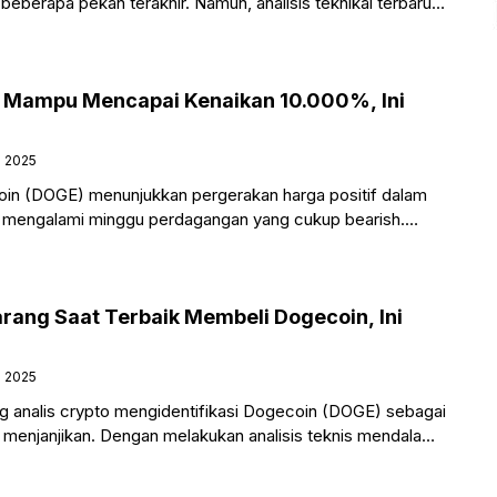
beberapa pekan terakhir. Namun, analisis teknikal terbaru
 mata uang kripto
m Mampu Mencapai Kenaikan 10.000%, Ini
i 2025
in (DOGE) menunjukkan pergerakan harga positif dalam
ah mengalami minggu perdagangan yang cukup bearish.
 CoinMarketCap, memecoin ini tetap
arang Saat Terbaik Membeli Dogecoin, Ini
i 2025
g analis crypto mengidentifikasi Dogecoin (DOGE) sebagai
 menjanjikan. Dengan melakukan analisis teknis mendalam,
nsi lonjakan harga yang signifikan. Analis