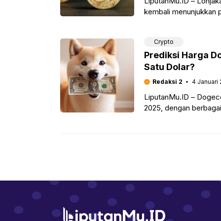
LiputanMu.ID – Lonjaka
kembali menunjukkan pe
MicroStrategy melanjut
Crypto
Prediksi Harga D
Satu Dolar?
Redaksi 2
4 Januari
LiputanMu.ID – Dogeco
2025, dengan berbaga
$1. Jika Anda mencari