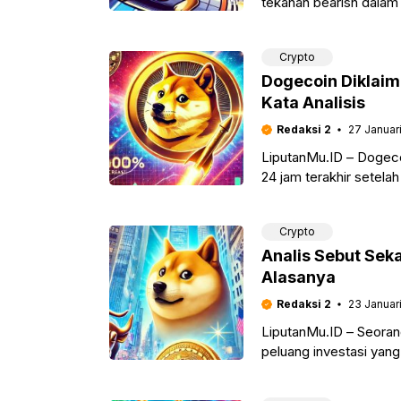
tekanan bearish dalam 
mengindikasikan bahwa
Crypto
Dogecoin Diklai
Kata Analisis
Redaksi 2
27 Januar
LiputanMu.ID – Dogeco
24 jam terakhir setel
Berdasarkan data dari
Crypto
Analis Sebut Sek
Alasanya
Redaksi 2
23 Januar
LiputanMu.ID – Seoran
peluang investasi yang
ia memproyeksikan pote