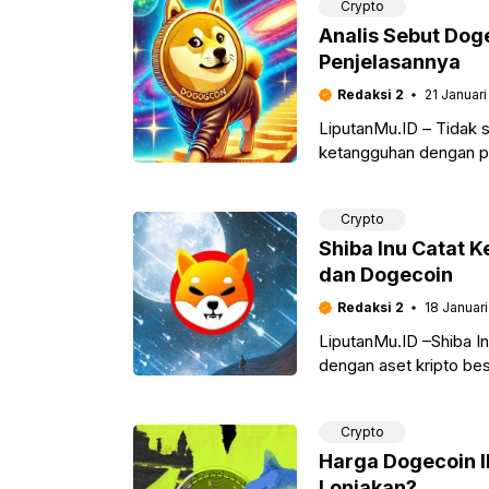
Crypto
Analis Sebut Dog
Penjelasannya
Redaksi 2
21 Januari
LiputanMu.ID – Tidak 
ketangguhan dengan pu
dan konsolidasi harga.
Crypto
Shiba Inu Catat K
dan Dogecoin
Redaksi 2
18 Januar
LiputanMu.ID –Shiba I
dengan aset kripto be
pemulihan yang menjanj
Crypto
Harga Dogecoin Ik
Lonjakan?