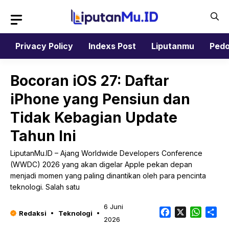
Langsung
ke
isi
Privacy Policy
Indexs Post
Liputanmu
Pedo
Bocoran iOS 27: Daftar
iPhone yang Pensiun dan
Tidak Kebagian Update
Tahun Ini
LiputanMu.ID – Ajang Worldwide Developers Conference
(WWDC) 2026 yang akan digelar Apple pekan depan
menjadi momen yang paling dinantikan oleh para pencinta
teknologi. Salah satu
6 Juni
Facebook
X
Whats
Sh
Redaksi
Teknologi
2026