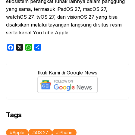
ekosistem perangkat lunak lainnya dalam panggung
yang sama, termasuk iPadOS 27, macOS 27,
watchOS 27, tvOS 27, dan visionOS 27 yang bisa
disaksikan melalui tayangan langsung di situs resmi
serta kanal YouTube Apple.
F
X
W
S
a
h
h
c
a
a
e
t
r
Ikuti Kami di Google News
b
s
e
o
A
o
p
k
p
Tags
Apple
iOS 27
iPhone