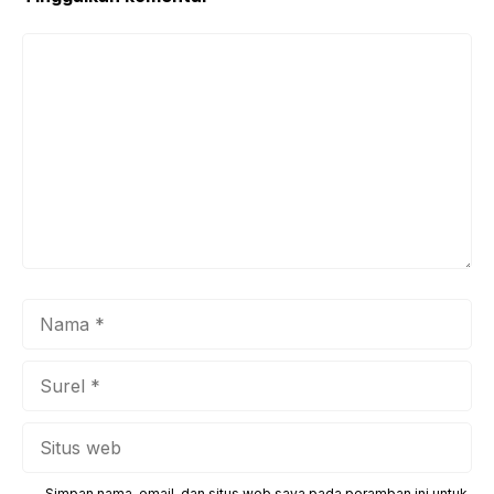
Komentar
Nama
Surel
Situs
web
Simpan nama, email, dan situs web saya pada peramban ini untuk