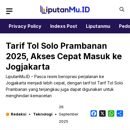
Langsung
ke
isi
Privacy Policy
Indexs Post
Liputanmu
Pedo
Tarif Tol Solo Prambanan
2025, Akses Cepat Masuk ke
Jogjakarta
LiputanMu.ID – Pasca resmi beroprasi perjalanan ke
Jogjakarta menjadi lebih cepat, dengan tarif tol Tarif Tol Solo
Prambanan yang terjangkau juga dapat digunakan untuk
menghindari kemacetan
26
Facebook
X
Whats
Sh
Redaksi
Teknologi
September
2025