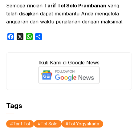
Semoga rincian
Tarif Tol Solo Prambanan
yang
telah disajikan dapat membantu Anda mengelola
anggaran dan waktu perjalanan dengan maksimal.
F
X
W
S
a
h
h
c
a
a
e
t
r
Ikuti Kami di Google News
b
s
e
o
A
o
p
k
p
Tags
Tarif Tol
Tol Solo
Tol Yogyakarta