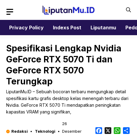
Langsung
ke
isi
Privacy Policy
Indexs Post
Liputanmu
Pedo
Spesifikasi Lengkap Nvidia
GeForce RTX 5070 Ti dan
GeForce RTX 5070
Terungkap
LiputanMu.ID – Sebuah bocoran terbaru mengungkap detail
spesifikasi kartu grafis desktop kelas menengah terbaru dari
Nvidia. GeForce RTX 5070 Ti mendapatkan peningkatan
kapasitas VRAM yang signifikan,
26
Facebook
X
Whats
Sh
Redaksi
Teknologi
Desember