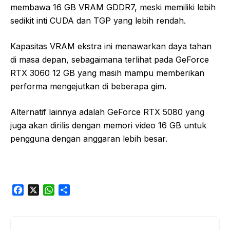
membawa 16 GB VRAM GDDR7, meski memiliki lebih
sedikit inti CUDA dan TGP yang lebih rendah.
Kapasitas VRAM ekstra ini menawarkan daya tahan
di masa depan, sebagaimana terlihat pada GeForce
RTX 3060 12 GB yang masih mampu memberikan
performa mengejutkan di beberapa gim.
Alternatif lainnya adalah GeForce RTX 5080 yang
juga akan dirilis dengan memori video 16 GB untuk
pengguna dengan anggaran lebih besar.
F
X
W
S
a
h
h
c
a
a
e
t
r