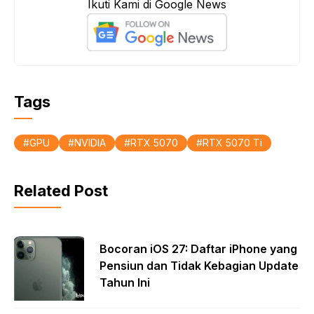
Ikuti Kami di Google News
b
s
e
o
A
o
p
k
p
Tags
GPU
NVIDIA
RTX 5070
RTX 5070 Ti
Related Post
Bocoran iOS 27: Daftar iPhone yang
Pensiun dan Tidak Kebagian Update
Tahun Ini