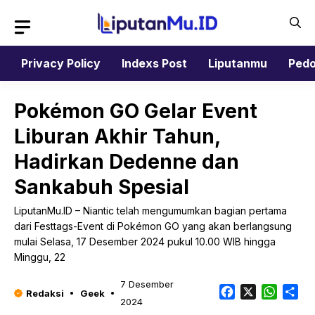
Langsung
ke
isi
Privacy Policy
Indexs Post
Liputanmu
Pedo
Pokémon GO Gelar Event
Liburan Akhir Tahun,
Hadirkan Dedenne dan
Sankabuh Spesial
LiputanMu.ID – Niantic telah mengumumkan bagian pertama
dari Festtags-Event di Pokémon GO yang akan berlangsung
mulai Selasa, 17 Desember 2024 pukul 10.00 WIB hingga
Minggu, 22
7 Desember
Facebook
X
Whats
Sh
Redaksi
Geek
2024