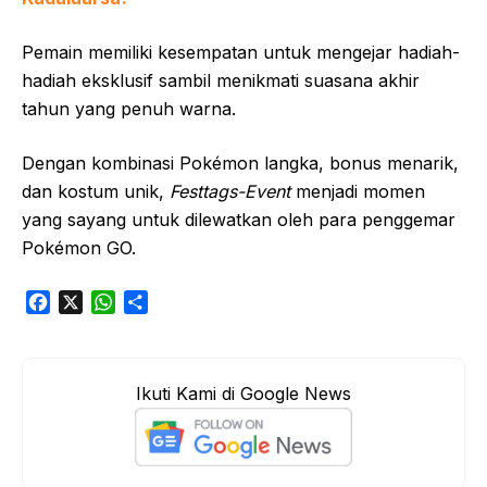
Pemain memiliki kesempatan untuk mengejar hadiah-
hadiah eksklusif sambil menikmati suasana akhir
tahun yang penuh warna.
Dengan kombinasi Pokémon langka, bonus menarik,
dan kostum unik,
Festtags-Event
menjadi momen
yang sayang untuk dilewatkan oleh para penggemar
Pokémon GO.
F
X
W
S
a
h
h
c
a
a
e
t
r
Ikuti Kami di Google News
b
s
e
o
A
o
p
k
p