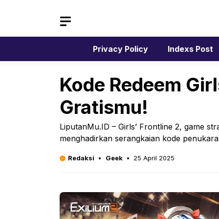
Langsung
ke
isi
Privacy Policy
Indexs Post
Kode Redeem Girls
Gratismu!
LiputanMu.ID – Girls’ Frontline 2, game st
menghadirkan serangkaian kode penukaran
Redaksi
Geek
25 April 2025