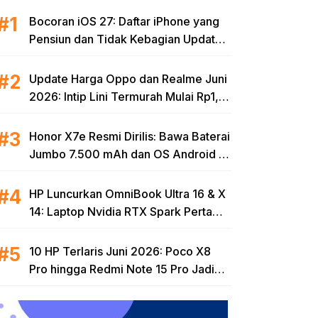
Bocoran iOS 27: Daftar iPhone yang
Pensiun dan Tidak Kebagian Update
Tahun Ini
Update Harga Oppo dan Realme Juni
2026: Intip Lini Termurah Mulai Rp1,8
Jutaan
Honor X7e Resmi Dirilis: Bawa Baterai
Jumbo 7.500 mAh dan OS Android 16
di Kelas Harga Terjangkau
HP Luncurkan OmniBook Ultra 16 & X
14: Laptop Nvidia RTX Spark Pertama
dan Tertipis di Dunia untuk Era AI
10 HP Terlaris Juni 2026: Poco X8
Pro hingga Redmi Note 15 Pro Jadi
Incaran, Ini Spek Lengkapnya