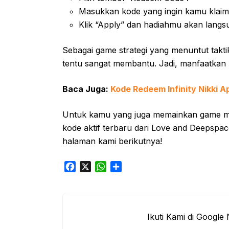
Masukkan kode yang ingin kamu klaim 
Klik “Apply” dan hadiahmu akan langs
Sebagai game strategi yang menuntut takti
tentu sangat membantu. Jadi, manfaatkan
Baca Juga:
Kode Redeem Infinity Nikki A
Untuk kamu yang juga memainkan game mo
kode aktif terbaru dari Love and Deepspace
halaman kami berikutnya!
F
X
W
S
a
h
h
c
a
a
e
t
r
b
s
e
Ikuti Kami di Google
o
A