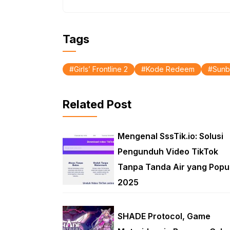
o
p
k
p
Tags
Girls’ Frontline 2
Kode Redeem
Sunb
Related Post
Mengenal SssTik.io: Solusi
Pengunduh Video TikTok
Tanpa Tanda Air yang Popu
2025
SHADE Protocol, Game