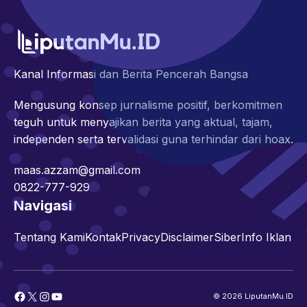
Kanal Informasi dan Berita Pencerah Bangsa
Mengusung konsep jurnalisme positif, berkomitmen
teguh untuk menyajikan berita yang aktual, tajam,
independen serta tervalidasi guna terhindar dari hoax.
maas.azzam@gmail.com
0822-777-929
Navigasi
Tentang Kami
Kontak
Privacy
Disclaimer
Siber
Info Iklan
Facebook
X
Instagram
YouTube
© 2026 LiputanMu.ID