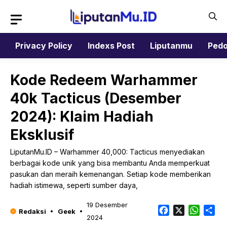
Langsung
ke
isi
Privacy Policy
Indexs Post
Liputanmu
Pedo
Kode Redeem Warhammer
40k Tacticus (Desember
2024): Klaim Hadiah
Eksklusif
LiputanMu.ID – Warhammer 40,000: Tacticus menyediakan
berbagai kode unik yang bisa membantu Anda memperkuat
pasukan dan meraih kemenangan. Setiap kode memberikan
hadiah istimewa, seperti sumber daya,
19 Desember
Facebook
X
Whats
Sh
Redaksi
Geek
2024