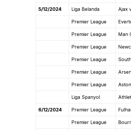
5/12/2024
Liga Belanda
Ajax 
Premier League
Evert
Premier League
Man C
Premier League
Newca
Premier League
South
Premier League
Arsen
Premier League
Aston
Liga Spanyol
Athle
6/12/2024
Premier League
Fulha
Premier League
Bour