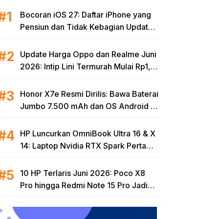
Bocoran iOS 27: Daftar iPhone yang
Pensiun dan Tidak Kebagian Update
Tahun Ini
Update Harga Oppo dan Realme Juni
2026: Intip Lini Termurah Mulai Rp1,8
Jutaan
Honor X7e Resmi Dirilis: Bawa Baterai
Jumbo 7.500 mAh dan OS Android 16
di Kelas Harga Terjangkau
HP Luncurkan OmniBook Ultra 16 & X
14: Laptop Nvidia RTX Spark Pertama
dan Tertipis di Dunia untuk Era AI
10 HP Terlaris Juni 2026: Poco X8
Pro hingga Redmi Note 15 Pro Jadi
Incaran, Ini Spek Lengkapnya