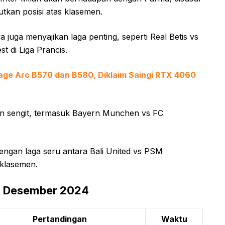
tkan posisi atas klasemen.
a juga menyajikan laga penting, seperti Real Betis vs
st di Liga Prancis.
age Arc B570 dan B580, Diklaim Saingi RTX 4060
an sengit, termasuk Bayern Munchen vs FC
dengan laga seru antara Bali United vs PSM
 klasemen.
 7 Desember 2024
Pertandingan
Waktu