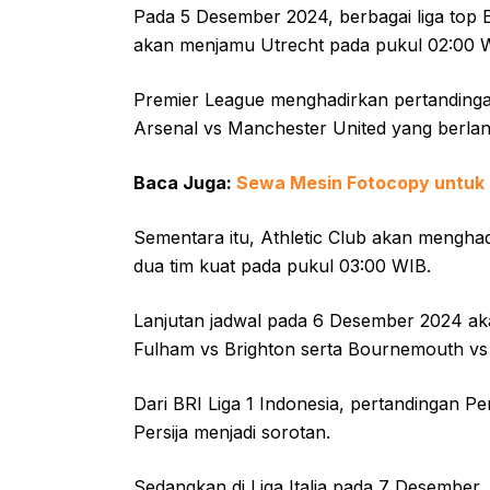
Pada 5 Desember 2024, berbagai liga top E
akan menjamu Utrecht pada pukul 02:00 
Premier League menghadirkan pertandinga
Arsenal vs Manchester United yang berlang
Baca Juga:
Sewa Mesin Fotocopy untuk
Sementara itu, Athletic Club akan mengha
dua tim kuat pada pukul 03:00 WIB.
Lanjutan jadwal pada 6 Desember 2024 ak
Fulham vs Brighton serta Bournemouth vs
Dari BRI Liga 1 Indonesia, pertandingan P
Persija menjadi sorotan.
Sedangkan di Liga Italia pada 7 Desember