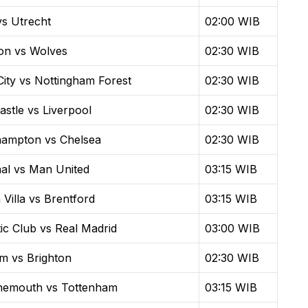
vs Utrecht
02:00 WIB
on vs Wolves
02:30 WIB
ity vs Nottingham Forest
02:30 WIB
stle vs Liverpool
02:30 WIB
ampton vs Chelsea
02:30 WIB
al vs Man United
03:15 WIB
 Villa vs Brentford
03:15 WIB
tic Club vs Real Madrid
03:00 WIB
m vs Brighton
02:30 WIB
nemouth vs Tottenham
03:15 WIB