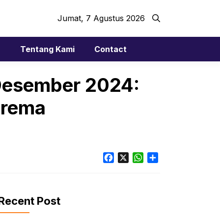
Jumat, 7 Agustus 2026
r
Tentang Kami
Contact
 Desember 2024:
Arema
Facebook
X
WhatsApp
Share
Recent Post