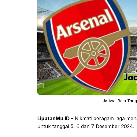
Jadwal Bola Tang
LiputanMu.ID –
Nikmati beragam laga mena
untuk tanggal 5, 6 dan 7 Desember 2024.