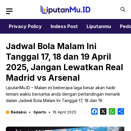
Langsung
ke
isi
Privacy Policy
Indexs Post
Liputanmu
Pedo
Jadwal Bola Malam Ini
Tanggal 17, 18 dan 19 April
2025, Jangan Lewatkan Real
Madrid vs Arsenal
LiputanMu.ID – Malam ini beberapa laga besar akan hadir
temani waktu bersantai anda dengan pertandingan menarik
dalam Jadwal Bola Malam Ini Tanggal 17, 18 dan 19
Facebook
X
Whats
Sh
Redaksi
Sports
16 April 2025