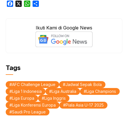
F
X
W
S
a
h
h
c
a
a
e
t
r
Ikuti Kami di Google News
b
s
e
o
A
o
p
k
p
Tags
AFC Challenge League
Jadwal Sepak Bola
Liga 1 Indonesia
Liga Australia
Liga Champions
Liga Europa
Liga Inggris
Liga Konferensi Europa
Piala Asia U-17 2025
Saudi Pro League