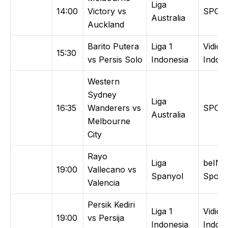
Liga
14:00
Victory vs
SPOT
Australia
Auckland
Barito Putera
Liga 1
Vidio /
15:30
vs Persis Solo
Indonesia
Indosi
Western
Sydney
Liga
16:35
Wanderers vs
SPOT
Australia
Melbourne
City
Rayo
Liga
beIN
19:00
Vallecano vs
Spanyol
Sports
Valencia
Persik Kediri
Liga 1
Vidio /
19:00
vs Persija
Indonesia
Indosi