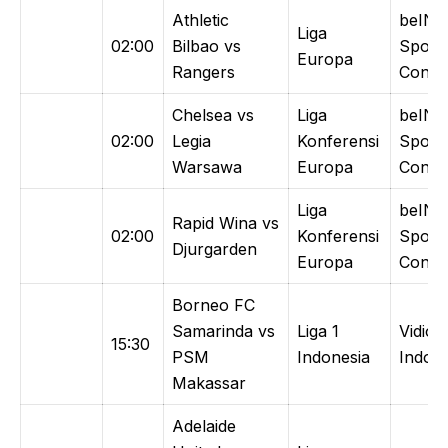
Athletic
beIN
Liga
02:00
Bilbao vs
Sport
Europa
Rangers
Conne
Chelsea vs
Liga
beIN
02:00
Legia
Konferensi
Sport
Warsawa
Europa
Conne
Liga
beIN
Rapid Wina vs
02:00
Konferensi
Sport
Djurgarden
Europa
Conne
Borneo FC
Samarinda vs
Liga 1
Vidio /
15:30
PSM
Indonesia
Indosi
Makassar
Adelaide