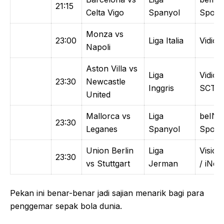
21:15
Celta Vigo
Spanyol
Sports
Monza vs
23:00
Liga Italia
Vidio
Napoli
Aston Villa vs
Liga
Vidio /
23:30
Newcastle
Inggris
SCTV
United
Mallorca vs
Liga
beIN
23:30
Leganes
Spanyol
Sports
Union Berlin
Liga
Vision
23:30
vs Stuttgart
Jerman
/ iNew
Pekan ini benar-benar jadi sajian menarik bagi para
penggemar sepak bola dunia.