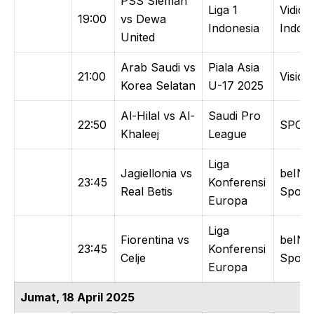
PSS Sleman
Liga 1
Vidio /
19:00
vs Dewa
Indonesia
Indosi
United
Arab Saudi vs
Piala Asia
21:00
Vision
Korea Selatan
U-17 2025
Al-Hilal vs Al-
Saudi Pro
22:50
SPOT
Khaleej
League
Liga
Jagiellonia vs
beIN
23:45
Konferensi
Real Betis
Sports
Europa
Liga
Fiorentina vs
beIN
23:45
Konferensi
Celje
Sports
Europa
Jumat, 18 April 2025