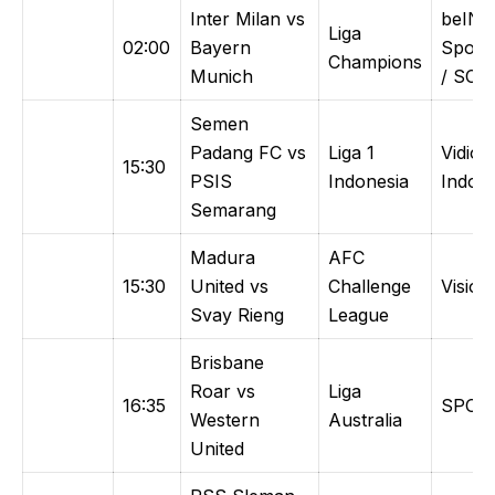
Inter Milan vs
beIN
Liga
02:00
Bayern
Sports
Champions
Munich
/ SCT
Semen
Padang FC vs
Liga 1
Vidio /
15:30
PSIS
Indonesia
Indosi
Semarang
Madura
AFC
15:30
United vs
Challenge
Vision
Svay Rieng
League
Brisbane
Roar vs
Liga
16:35
SPOT
Western
Australia
United