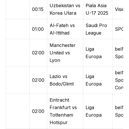
Uzbekistan vs
Piala Asia
00:15
Vision
Korea Utara
U-17 2025
Al-Fateh vs
Saudi Pro
01:00
SPOT
Al-Ittihad
League
Manchester
Liga
beIN
02:00
United vs
Europa
Sports
Lyon
beIN
Lazio vs
Liga
02:00
Sport
Bodo/Glimt
Europa
Conne
Eintracht
Frankfurt vs
Liga
beIN
02:00
Tottenham
Europa
Sports
Hotspur