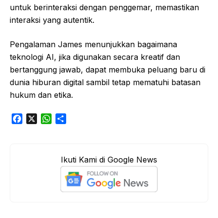
untuk berinteraksi dengan penggemar, memastikan
interaksi yang autentik.
Pengalaman James menunjukkan bagaimana
teknologi AI, jika digunakan secara kreatif dan
bertanggung jawab, dapat membuka peluang baru di
dunia hiburan digital sambil tetap mematuhi batasan
hukum dan etika.
F
X
W
S
a
h
h
c
a
a
e
t
r
Ikuti Kami di Google News
b
s
e
o
A
o
p
k
p