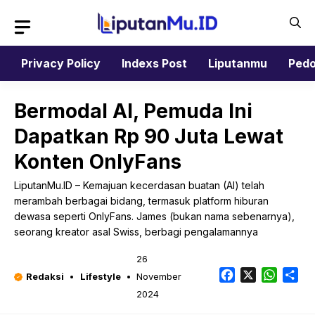
Langsung
ke
isi
Privacy Policy
Indexs Post
Liputanmu
Pedo
Bermodal AI, Pemuda Ini
Dapatkan Rp 90 Juta Lewat
Konten OnlyFans
LiputanMu.ID – Kemajuan kecerdasan buatan (AI) telah
merambah berbagai bidang, termasuk platform hiburan
dewasa seperti OnlyFans. James (bukan nama sebenarnya),
seorang kreator asal Swiss, berbagi pengalamannya
26
Facebook
X
Whats
Sh
Redaksi
Lifestyle
November
2024