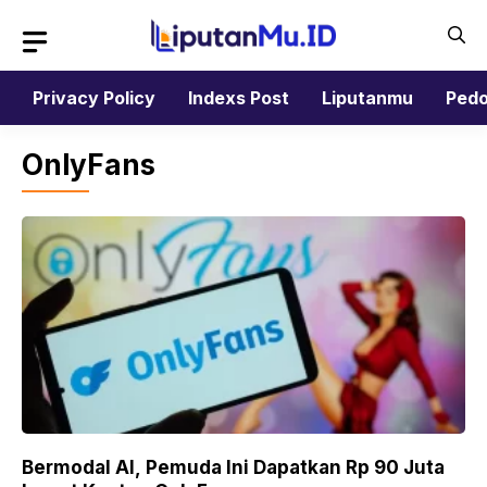
Langsung
ke
isi
Privacy Policy
Indexs Post
Liputanmu
Pedo
OnlyFans
Bermodal AI, Pemuda Ini Dapatkan Rp 90 Juta