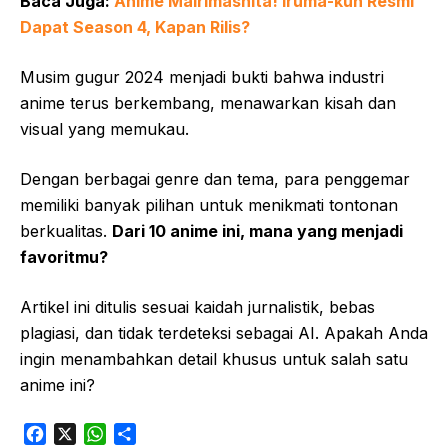
Baca Juga:
Anime Mairimashita! Iruma-kun Resmi
Dapat Season 4, Kapan Rilis?
Musim gugur 2024 menjadi bukti bahwa industri
anime terus berkembang, menawarkan kisah dan
visual yang memukau.
Dengan berbagai genre dan tema, para penggemar
memiliki banyak pilihan untuk menikmati tontonan
berkualitas.
Dari 10 anime ini, mana yang menjadi
favoritmu?
Artikel ini ditulis sesuai kaidah jurnalistik, bebas
plagiasi, dan tidak terdeteksi sebagai AI. Apakah Anda
ingin menambahkan detail khusus untuk salah satu
anime ini?
F
X
W
S