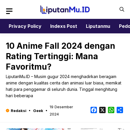
Langsung
ke
isi
Privacy Policy
Indexs Post
Liputanmu
Pedo
10 Anime Fall 2024 dengan
Rating Tertinggi: Mana
Favoritmu?
LiputanMu.ID – Musim gugur 2024 menghadirkan beragam
anime dengan kualitas cerita dan animasi luar biasa, memikat
hati para penggemar di seluruh dunia. Tinggal menghitung
hari beberapa
19 Desember
Facebook
X
Whats
Sh
Redaksi
Geek
2024