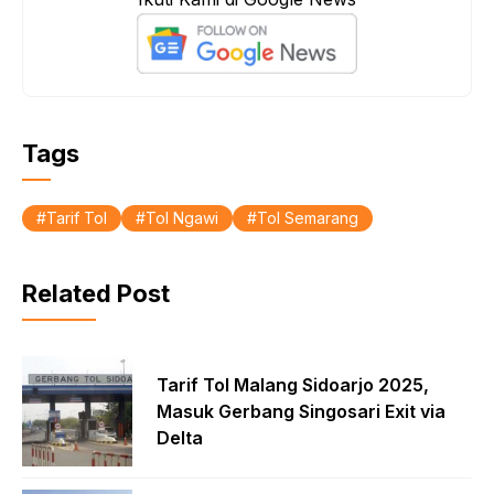
b
s
e
o
A
o
p
k
p
Tags
Tarif Tol
Tol Ngawi
Tol Semarang
Related Post
Tarif Tol Malang Sidoarjo 2025,
Masuk Gerbang Singosari Exit via
Delta