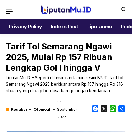
Langsung
ke
isi
Privacy Policy
Indexs Post
Liputanmu
Pedo
Tarif Tol Semarang Ngawi
2025, Mulai Rp 157 Ribuan
Lengkap Gol I hingga V
LiputanMu.ID – Seperti dilansir dari laman resmi BPJT, tarif tol
Semarang Ngawi 2025 berkisar antara Rp 157 hingga Rp 316
ribuan yang dibagi berdasarkan golongan kendaraan.
17
Facebook
X
Whats
Sh
Redaksi
Otomotif
September
2025