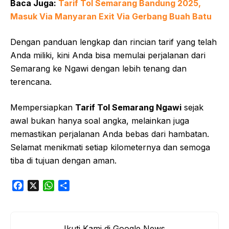
Baca Juga:
Tarif Tol Semarang Bandung 2025,
Masuk Via Manyaran Exit Via Gerbang Buah Batu
Dengan panduan lengkap dan rincian tarif yang telah
Anda miliki, kini Anda bisa memulai perjalanan dari
Semarang ke Ngawi dengan lebih tenang dan
terencana.
Mempersiapkan
Tarif Tol Semarang Ngawi
sejak
awal bukan hanya soal angka, melainkan juga
memastikan perjalanan Anda bebas dari hambatan.
Selamat menikmati setiap kilometernya dan semoga
tiba di tujuan dengan aman.
F
X
W
S
a
h
h
c
a
a
e
t
r
Ikuti Kami di Google News