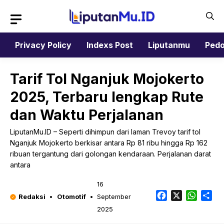
Langsung
ke
isi
Privacy Policy
Indexs Post
Liputanmu
Pedo
Tarif Tol Nganjuk Mojokerto
2025, Terbaru lengkap Rute
dan Waktu Perjalanan
LiputanMu.ID – Seperti dihimpun dari laman Trevoy tarif tol
Nganjuk Mojokerto berkisar antara Rp 81 ribu hingga Rp 162
ribuan tergantung dari golongan kendaraan. Perjalanan darat
antara
16
Facebook
X
Whats
Sh
Redaksi
Otomotif
September
2025