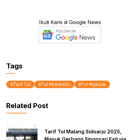
a
h
h
c
a
a
e
t
r
Ikuti Kami di Google News
b
s
e
o
A
o
p
k
p
Tags
Tarif Tol
Tol Mojokerto
Tol Nganjuk
Related Post
Tarif Tol Malang Sidoarjo 2025,
Masuk Gerbang Singosari Exit via