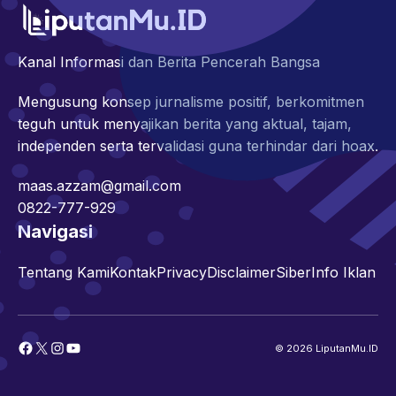
Kanal Informasi dan Berita Pencerah Bangsa
Mengusung konsep jurnalisme positif, berkomitmen
teguh untuk menyajikan berita yang aktual, tajam,
independen serta tervalidasi guna terhindar dari hoax.
maas.azzam@gmail.com
0822-777-929
Navigasi
Tentang Kami
Kontak
Privacy
Disclaimer
Siber
Info Iklan
Facebook
X
Instagram
YouTube
© 2026 LiputanMu.ID