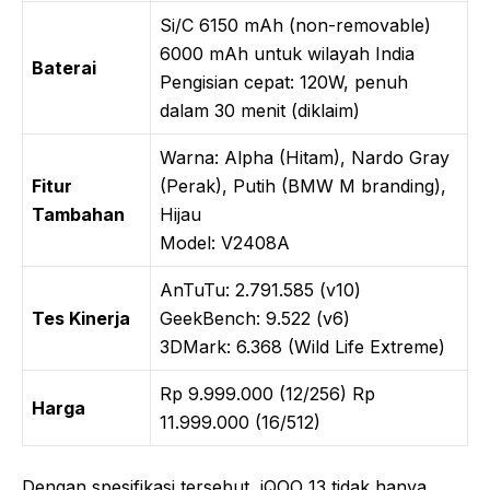
Si/C 6150 mAh (non-removable)
6000 mAh untuk wilayah India
Baterai
Pengisian cepat: 120W, penuh
dalam 30 menit (diklaim)
Warna: Alpha (Hitam), Nardo Gray
Fitur
(Perak), Putih (BMW M branding),
Tambahan
Hijau
Model: V2408A
AnTuTu: 2.791.585 (v10)
Tes Kinerja
GeekBench: 9.522 (v6)
3DMark: 6.368 (Wild Life Extreme)
Rp 9.999.000 (12/256) Rp
Harga
11.999.000 (16/512)
Dengan spesifikasi tersebut, iQOO 13 tidak hanya