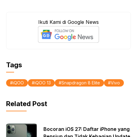
a
h
h
c
a
a
e
t
r
Ikuti Kami di Google News
b
s
e
o
A
o
p
k
p
Tags
iQOO
iQOO 13
Snapdragon 8 Elite
Vivo
Related Post
Bocoran iOS 27: Daftar iPhone yang
Pensiun dan Tidak Kebagian Update