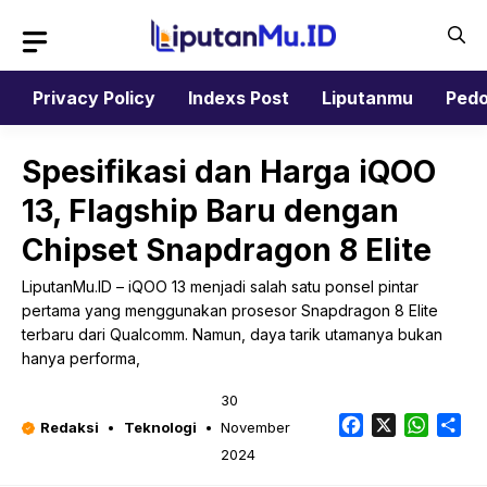
Langsung
ke
isi
Privacy Policy
Indexs Post
Liputanmu
Pedo
Spesifikasi dan Harga iQOO
13, Flagship Baru dengan
Chipset Snapdragon 8 Elite
LiputanMu.ID – iQOO 13 menjadi salah satu ponsel pintar
pertama yang menggunakan prosesor Snapdragon 8 Elite
terbaru dari Qualcomm. Namun, daya tarik utamanya bukan
hanya performa,
30
Facebook
X
Whats
Sh
Redaksi
Teknologi
November
2024