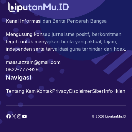
Kanal Informasi dan Berita Pencerah Bangsa
Mengusung konsep jurnalisme positif, berkomitmen
teguh untuk menyajikan berita yang aktual, tajam,
independen serta tervalidasi guna terhindar dari hoax.
maas.azzam@gmail.com
0822-777-929
Navigasi
Tentang Kami
Kontak
Privacy
Disclaimer
Siber
Info Iklan
Facebook
X
Instagram
YouTube
© 2026 LiputanMu.ID