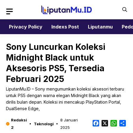
Langsung
ke
isi
Privacy Policy
Indexs Post
Liputanmu
Pedo
Sony Luncurkan Koleksi
Midnight Black untuk
Aksesoris PS5, Tersedia
Februari 2025
LiputanMu.ID – Sony mengumumkan koleksi aksesori terbaru
untuk PS5 dengan warna elegan Midnight Black yang akan
dirilis bulan depan. Koleksi ini mencakup PlayStation Portal,
DualSense Edge,
Redaksi
8 Januari
Facebook
X
Whats
Sh
Teknologi
2
2025