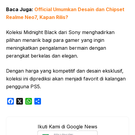
Baca Juga:
Official Umumkan Desain dan Chipset
Realme Neo7, Kapan Rilis?
Koleksi Midnight Black dari Sony menghadirkan
pilihan menarik bagi para gamer yang ingin
meningkatkan pengalaman bermain dengan
perangkat berkelas dan elegan.
Dengan harga yang kompetitif dan desain eksklusif,
koleksi ini diprediksi akan menjadi favorit di kalangan
pengguna PS5.
F
X
W
S
a
h
h
c
a
a
e
t
r
Ikuti Kami di Google News
b
s
e
o
A