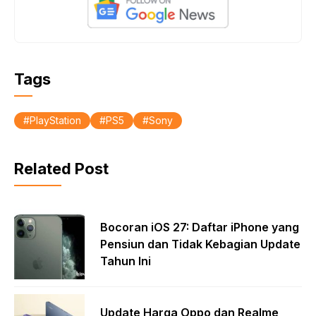
o
p
k
p
Tags
PlayStation
PS5
Sony
Related Post
Bocoran iOS 27: Daftar iPhone yang
Pensiun dan Tidak Kebagian Update
Tahun Ini
Update Harga Oppo dan Realme