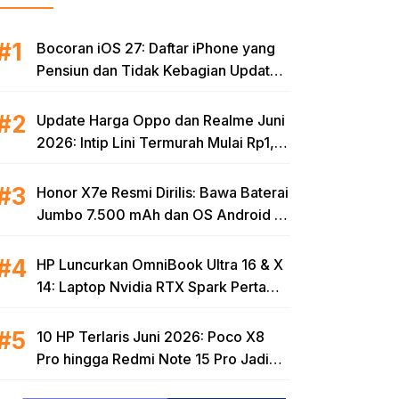
Bocoran iOS 27: Daftar iPhone yang
Pensiun dan Tidak Kebagian Update
Tahun Ini
Update Harga Oppo dan Realme Juni
2026: Intip Lini Termurah Mulai Rp1,8
Jutaan
Honor X7e Resmi Dirilis: Bawa Baterai
Jumbo 7.500 mAh dan OS Android 16
di Kelas Harga Terjangkau
HP Luncurkan OmniBook Ultra 16 & X
14: Laptop Nvidia RTX Spark Pertama
dan Tertipis di Dunia untuk Era AI
10 HP Terlaris Juni 2026: Poco X8
Pro hingga Redmi Note 15 Pro Jadi
Incaran, Ini Spek Lengkapnya