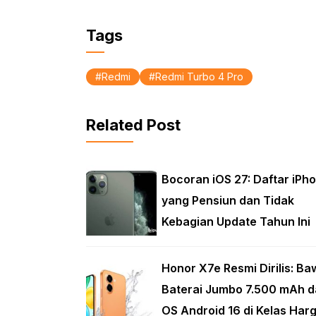
k
p
Tags
Redmi
Redmi Turbo 4 Pro
Related Post
Bocoran iOS 27: Daftar iPh
yang Pensiun dan Tidak
Kebagian Update Tahun Ini
Honor X7e Resmi Dirilis: Ba
Baterai Jumbo 7.500 mAh d
OS Android 16 di Kelas Har