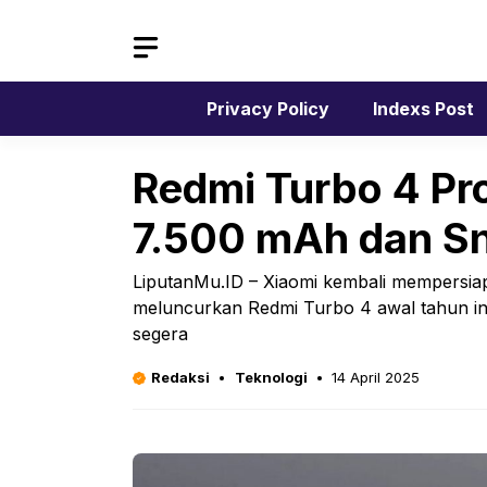
Langsung
ke
isi
Privacy Policy
Indexs Post
Redmi Turbo 4 Pro
7.500 mAh dan S
LiputanMu.ID – Xiaomi kembali mempersia
meluncurkan Redmi Turbo 4 awal tahun ini
segera
Redaksi
Teknologi
14 April 2025