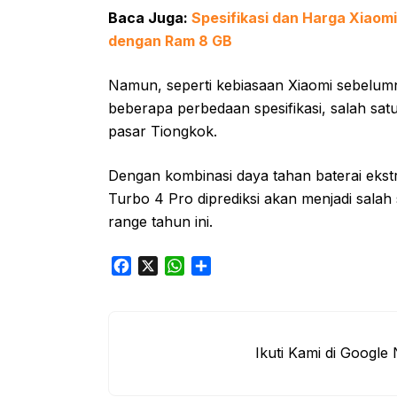
Baca Juga:
Spesifikasi dan Harga Xiaom
dengan Ram 8 GB
Namun, seperti kebiasaan Xiaomi sebelum
beberapa perbedaan spesifikasi, salah satu
pasar Tiongkok.
Dengan kombinasi daya tahan baterai ekst
Turbo 4 Pro diprediksi akan menjadi salah
range tahun ini.
F
X
W
S
a
h
h
c
a
a
e
t
r
b
s
e
Ikuti Kami di Google
o
A
o
p