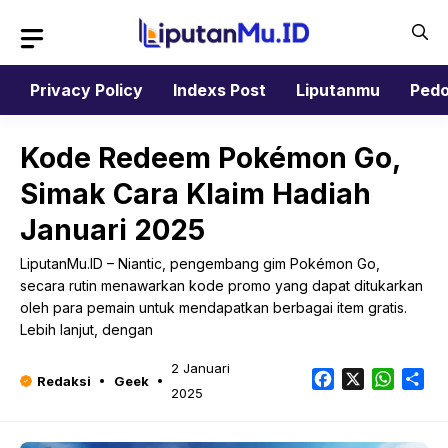
Langsung
ke
isi
Privacy Policy
Indexs Post
Liputanmu
Pedo
Kode Redeem Pokémon Go,
Simak Cara Klaim Hadiah
Januari 2025
LiputanMu.ID – Niantic, pengembang gim Pokémon Go,
secara rutin menawarkan kode promo yang dapat ditukarkan
oleh para pemain untuk mendapatkan berbagai item gratis.
Lebih lanjut, dengan
2 Januari
Facebook
X
Whats
Sh
Redaksi
Geek
2025