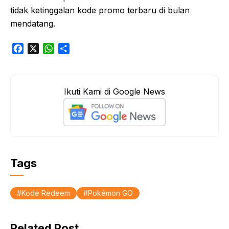
tidak ketinggalan kode promo terbaru di bulan
mendatang.
F
X
W
S
a
h
h
c
a
a
e
t
r
Ikuti Kami di Google News
b
s
e
o
A
o
p
k
p
Tags
Kode Redeem
Pokémon GO
Related Post