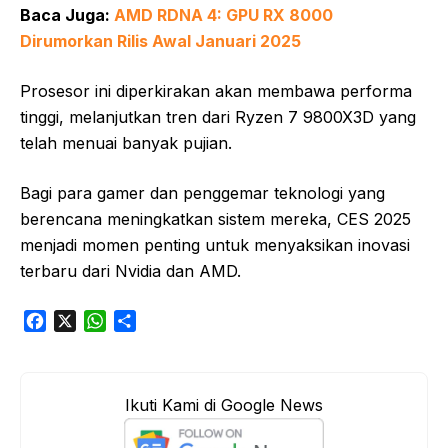
Baca Juga:
AMD RDNA 4: GPU RX 8000
Dirumorkan Rilis Awal Januari 2025
Prosesor ini diperkirakan akan membawa performa
tinggi, melanjutkan tren dari Ryzen 7 9800X3D yang
telah menuai banyak pujian.
Bagi para gamer dan penggemar teknologi yang
berencana meningkatkan sistem mereka, CES 2025
menjadi momen penting untuk menyaksikan inovasi
terbaru dari Nvidia dan AMD.
F
X
W
S
a
h
h
c
a
a
e
t
r
Ikuti Kami di Google News
b
s
e
o
A