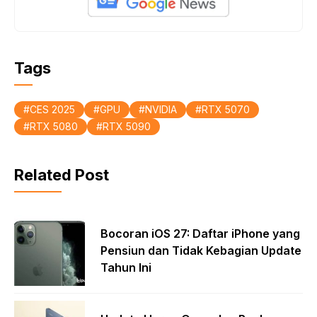
o
p
k
p
Tags
CES 2025
GPU
NVIDIA
RTX 5070
RTX 5080
RTX 5090
Related Post
Bocoran iOS 27: Daftar iPhone yang
Pensiun dan Tidak Kebagian Update
Tahun Ini