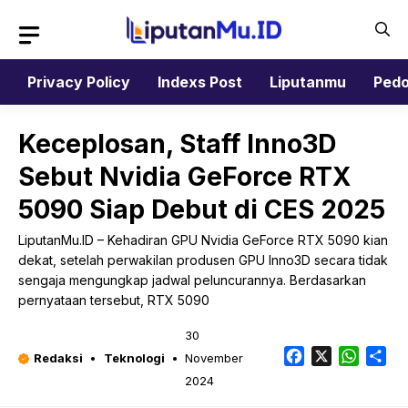
Langsung
ke
isi
Privacy Policy
Indexs Post
Liputanmu
Pedo
Keceplosan, Staff Inno3D
Sebut Nvidia GeForce RTX
5090 Siap Debut di CES 2025
LiputanMu.ID – Kehadiran GPU Nvidia GeForce RTX 5090 kian
dekat, setelah perwakilan produsen GPU Inno3D secara tidak
sengaja mengungkap jadwal peluncurannya. Berdasarkan
pernyataan tersebut, RTX 5090
30
Facebook
X
Whats
Sh
Redaksi
Teknologi
November
2024