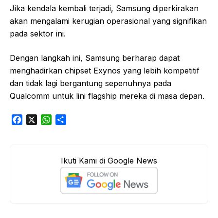
Jika kendala kembali terjadi, Samsung diperkirakan
akan mengalami kerugian operasional yang signifikan
pada sektor ini.
Dengan langkah ini, Samsung berharap dapat
menghadirkan chipset Exynos yang lebih kompetitif
dan tidak lagi bergantung sepenuhnya pada
Qualcomm untuk lini flagship mereka di masa depan.
F
X
W
S
a
h
h
c
a
a
e
t
r
Ikuti Kami di Google News
b
s
e
o
A
o
p
k
p