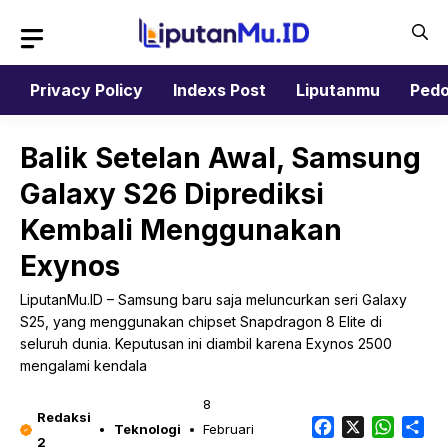
Langsung
ke
isi
Privacy Policy
Indexs Post
Liputanmu
Pedo
Balik Setelan Awal, Samsung
Galaxy S26 Diprediksi
Kembali Menggunakan
Exynos
LiputanMu.ID – Samsung baru saja meluncurkan seri Galaxy
S25, yang menggunakan chipset Snapdragon 8 Elite di
seluruh dunia. Keputusan ini diambil karena Exynos 2500
mengalami kendala
8
Redaksi
Facebook
X
Whats
Sh
Teknologi
Februari
2