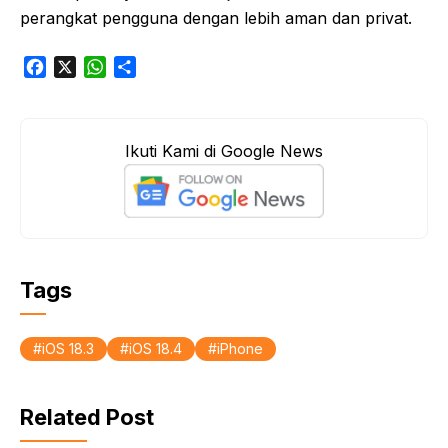
perangkat pengguna dengan lebih aman dan privat.
F
X
W
S
a
h
h
c
a
a
e
t
r
Ikuti Kami di Google News
b
s
e
o
A
o
p
k
p
Tags
iOS 18.3
iOS 18.4
iPhone
Related Post