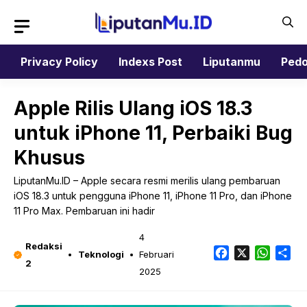
Langsung
ke
isi
Privacy Policy
Indexs Post
Liputanmu
Pedo
Apple Rilis Ulang iOS 18.3
untuk iPhone 11, Perbaiki Bug
Khusus
LiputanMu.ID – Apple secara resmi merilis ulang pembaruan
iOS 18.3 untuk pengguna iPhone 11, iPhone 11 Pro, dan iPhone
11 Pro Max. Pembaruan ini hadir
4
Redaksi
Facebook
X
Whats
Sh
Teknologi
Februari
2
2025