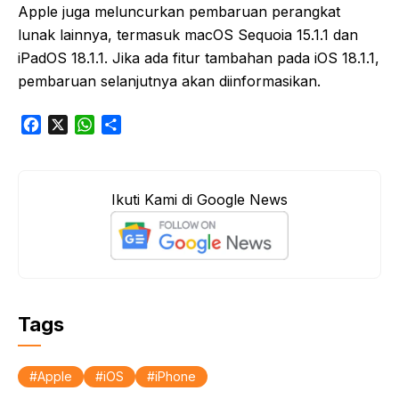
Apple juga meluncurkan pembaruan perangkat
lunak lainnya, termasuk macOS Sequoia 15.1.1 dan
iPadOS 18.1.1. Jika ada fitur tambahan pada iOS 18.1.1,
pembaruan selanjutnya akan diinformasikan.
F
X
W
S
a
h
h
c
a
a
e
t
r
Ikuti Kami di Google News
b
s
e
o
A
o
p
k
p
Tags
Apple
iOS
iPhone