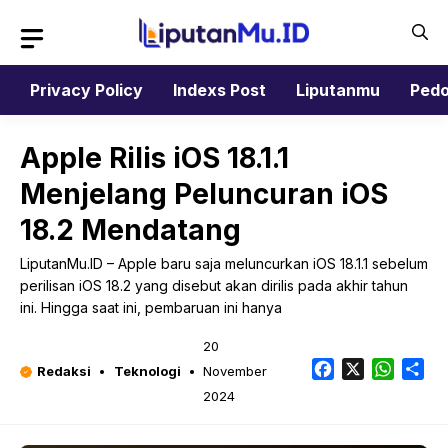
Langsung
ke
isi
Privacy Policy
Indexs Post
Liputanmu
Pedo
Apple Rilis iOS 18.1.1
Menjelang Peluncuran iOS
18.2 Mendatang
LiputanMu.ID – Apple baru saja meluncurkan iOS 18.1.1 sebelum
perilisan iOS 18.2 yang disebut akan dirilis pada akhir tahun
ini. Hingga saat ini, pembaruan ini hanya
20
Facebook
X
Whats
Sh
Redaksi
Teknologi
November
2024