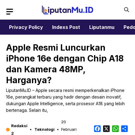
Langsung
ke
isi
Privacy Policy
Indexs Post
Liputanmu
Pedo
Apple Resmi Luncurkan
iPhone 16e dengan Chip A18
dan Kamera 48MP,
Harganya?
LiputanMu.ID – Apple secara resmi memperkenalkan iPhone
16e, perangkat terbaru yang hadir dengan desain inovatif,
dukungan Apple Intelligence, serta prosesor A18 yang lebih
bertenaga. Selain itu,
20
Redaksi
Facebook
X
Whats
Sh
Teknologi
Februari
2