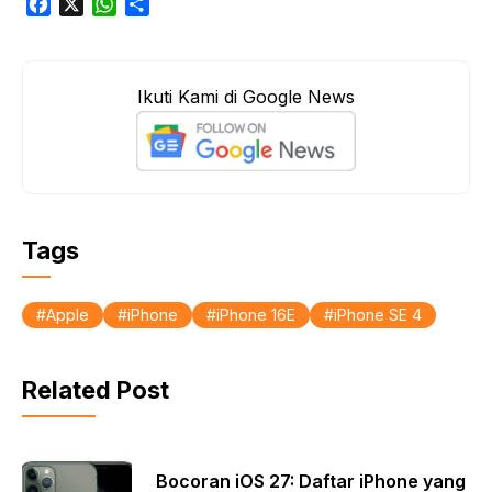
F
X
W
S
a
h
h
c
a
a
e
t
r
Ikuti Kami di Google News
b
s
e
o
A
o
p
k
p
Tags
Apple
iPhone
iPhone 16E
iPhone SE 4
Related Post
Bocoran iOS 27: Daftar iPhone yang