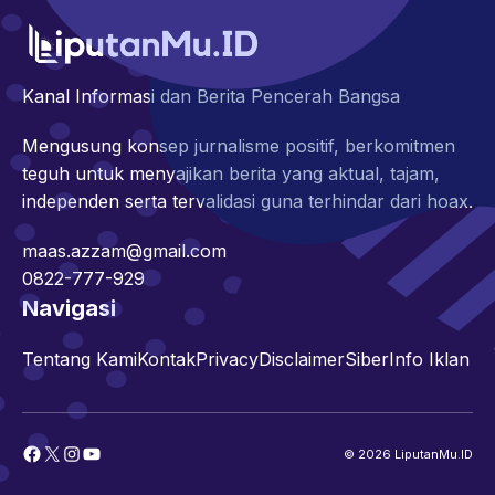
Kanal Informasi dan Berita Pencerah Bangsa
Mengusung konsep jurnalisme positif, berkomitmen
teguh untuk menyajikan berita yang aktual, tajam,
independen serta tervalidasi guna terhindar dari hoax.
maas.azzam@gmail.com
0822-777-929
Navigasi
Tentang Kami
Kontak
Privacy
Disclaimer
Siber
Info Iklan
Facebook
X
Instagram
YouTube
© 2026 LiputanMu.ID