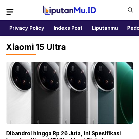
Langsung
ke
isi
Privacy Policy
Indexs Post
Liputanmu
Pedo
Xiaomi 15 Ultra
Dibandrol hingga Rp 26 Juta, Ini Spesifikasi