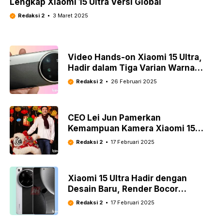
Lengkap Xiaomi 15 Ultra Versi Global
Redaksi 2
3 Maret 2025
Video Hands-on Xiaomi 15 Ultra,
Hadir dalam Tiga Varian Warna
Berbeda
Redaksi 2
26 Februari 2025
CEO Lei Jun Pamerkan
Kemampuan Kamera Xiaomi 15
Ultra dalam Kondisi Low-Light
Redaksi 2
17 Februari 2025
Xiaomi 15 Ultra Hadir dengan
Desain Baru, Render Bocor
Konfirmasi Perubahan
Redaksi 2
17 Februari 2025