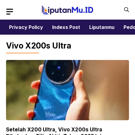
Langsung
ke
isi
Privacy Policy
Indexs Post
Liputanmu
Pedo
Vivo X200s Ultra
Setelah X200 Ultra, Vivo X200s Ultra