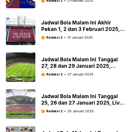
Redaksi 2
3 Februari 2025
Jadwal Bola Malam Ini Akhir
Pekan 1, 2 dan 3 Februari 2025,
Arsenal vs City hingga MU vs
Redaksi 2
31 Januari 2025
Palace
Jadwal Bola Malam Ini Tanggal
27, 28 dan 29 Januari 2025,
Lengkap Liga Italia hingga
Redaksi 2
27 Januari 2025
Indonesia
Jadwal Bola Malam Ini Tanggal
25, 26 dan 27 Januari 2025, Live
Indonesia vs Suriah
Redaksi 2
25 Januari 2025