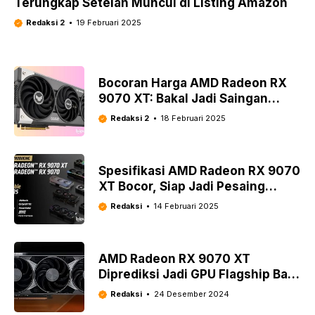
Terungkap Setelah Muncul di Listing Amazon
Redaksi 2
19 Februari 2025
Bocoran Harga AMD Radeon RX
9070 XT: Bakal Jadi Saingan
Berat Nvidia RTX 5070 Ti?
Redaksi 2
18 Februari 2025
Spesifikasi AMD Radeon RX 9070
XT Bocor, Siap Jadi Pesaing
Nvidia?
Redaksi
14 Februari 2025
AMD Radeon RX 9070 XT
Diprediksi Jadi GPU Flagship Baru
Berbasis RDNA 4
Redaksi
24 Desember 2024