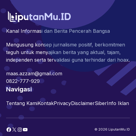
Kanal Informasi dan Berita Pencerah Bangsa
Mengusung konsep jurnalisme positif, berkomitmen
teguh untuk menyajikan berita yang aktual, tajam,
independen serta tervalidasi guna terhindar dari hoax.
maas.azzam@gmail.com
0822-777-929
Navigasi
Tentang Kami
Kontak
Privacy
Disclaimer
Siber
Info Iklan
Facebook
X
Instagram
YouTube
© 2026 LiputanMu.ID