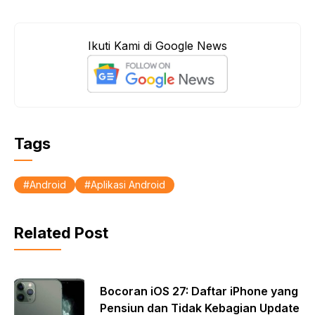
a
h
h
c
a
a
e
t
r
Ikuti Kami di Google News
b
s
e
o
A
o
p
k
p
Tags
Android
Aplikasi Android
Related Post
Bocoran iOS 27: Daftar iPhone yang
Pensiun dan Tidak Kebagian Update