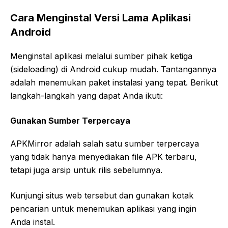
Cara Menginstal Versi Lama Aplikasi
Android
Menginstal aplikasi melalui sumber pihak ketiga
(sideloading) di Android cukup mudah. Tantangannya
adalah menemukan paket instalasi yang tepat. Berikut
langkah-langkah yang dapat Anda ikuti:
Gunakan Sumber Terpercaya
APKMirror adalah salah satu sumber terpercaya
yang tidak hanya menyediakan file APK terbaru,
tetapi juga arsip untuk rilis sebelumnya.
Kunjungi situs web tersebut dan gunakan kotak
pencarian untuk menemukan aplikasi yang ingin
Anda instal.