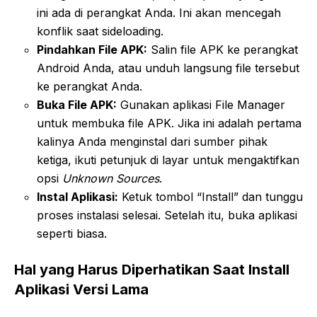
ini ada di perangkat Anda. Ini akan mencegah
konflik saat sideloading.
Pindahkan File APK:
Salin file APK ke perangkat
Android Anda, atau unduh langsung file tersebut
ke perangkat Anda.
Buka File APK:
Gunakan aplikasi File Manager
untuk membuka file APK. Jika ini adalah pertama
kalinya Anda menginstal dari sumber pihak
ketiga, ikuti petunjuk di layar untuk mengaktifkan
opsi
Unknown Sources
.
Instal Aplikasi:
Ketuk tombol “Install” dan tunggu
proses instalasi selesai. Setelah itu, buka aplikasi
seperti biasa.
Hal yang Harus Diperhatikan Saat Install
Aplikasi Versi Lama