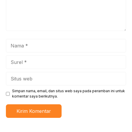
Nama
Surel
Situs
web
Simpan nama, email, dan situs web saya pada peramban ini untuk
komentar saya berikutnya.