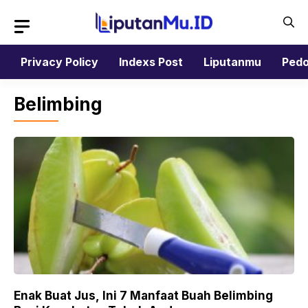
Langsung
ke
isi
Privacy Policy
Indexs Post
Liputanmu
Pedo
Belimbing
Enak Buat Jus, Ini 7 Manfaat Buah Belimbing